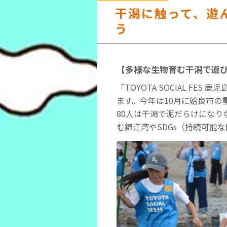
干潟に触って、遊ん
う
【多様な生物育む干潟で遊び
「TOYOTA SOCIAL F
ます。今年は10月に姶良市
80人は干潟で泥だらけにな
む錦江湾やSDGs（持続可能