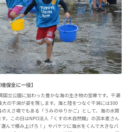
環境保全に一役】
江湾国立公園に加わった豊かな海の生き物の宝庫です。干潮
最大の干潟が姿を現します。海と陸をつなぐ干潟には300
鳥のえさ場でもある「うみのゆりかご」として、海の水質
ます。この日はNPO法人「くすの木自然館」の浜本麦さん
て運んで積み上げろ！」やバケツに海水をくんで大きなバ