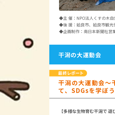
◆主 催：NPO法人くすの木
◆後 援：姶良市、姶良市観光
◆企画制作：南日本新聞社営
干潟の大運動会
干潟の大運動会～
て、SDGsを学ぼ
【多様な生物育む干潟で 遊び