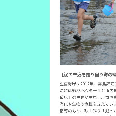
【泥の干潟を走り回り海の
重富海岸は2012年、霧島錦
時には約53ヘクタールと湾内
種以上の生物が生息し、魚や
浄化や生物多様性を支えてい
指導のもと、砂山作り「掘っ