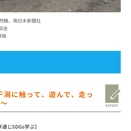
自然館、南日本新聞社
協会
業局
干潟に触って、遊んで、走っ
う～
通じSDGs学ぶ】