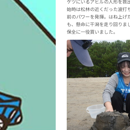
ケツにいるアヒルの人形を救
始時は松林の近くだった波打
前のパワーを発揮。はね上げ
も、懸命に干潟を走り回りま
保全に一役買いました。